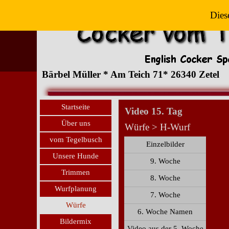
Dies
Bärbel Müller * Am Teich 71* 26340 Zetel
Startseite
Video 15. Tag
Über uns
Würfe > H-Wurf
vom Tegelbusch
Einzelbilder
Unsere Hunde
9. Woche
Trimmen
8. Woche
Wurfplanung
7. Woche
Würfe
6. Woche Namen
Bildermix
Video aus der 5. Woche