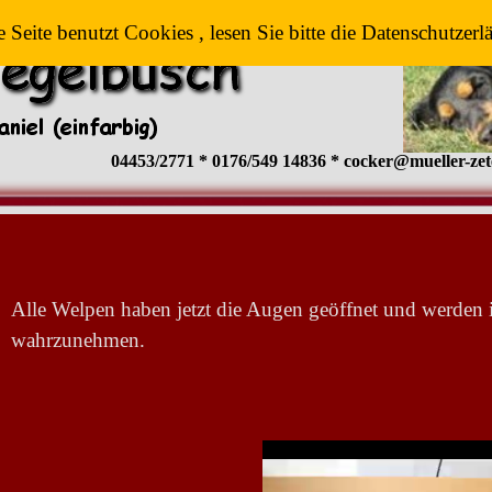
e Seite benutzt Cookies , lesen Sie bitte die Datenschutzerl
04453/2771 * 0176/549 14836 * cocker@mueller-zet
Alle Welpen haben jetzt die Augen geöffnet und werden
wahrzunehmen.