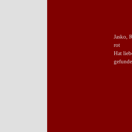
Jasko, 
rot
Hat lie
gefund