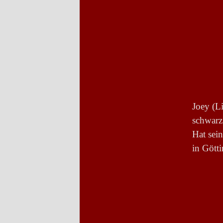
Joey (L
schwarz
Hat sei
in Gött