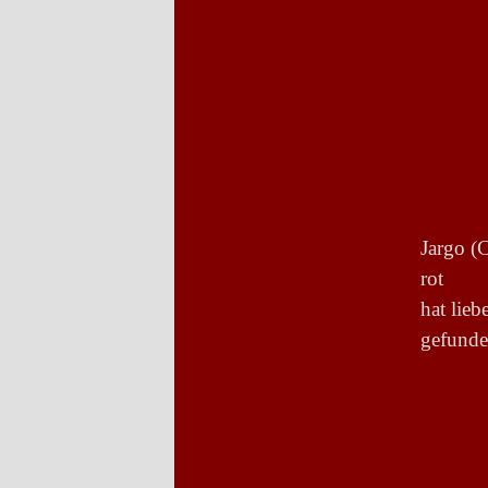
Jargo (
rot
hat lie
gefund