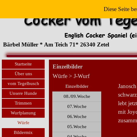
Diese Seite be
Bärbel Müller * Am Teich 71* 26340 Zetel
Startseite
Einzelbilder
Über uns
Würfe > J-Wurf
vom Tegelbusch
Janosch
Einzelbilder
Unsere Hunde
schwarz
08./09.Woche
lebt jet
Trimmen
07.Woche
mit Joy
Wurfplanung
06.Woche
zusamm
Würfe
05.Woche
Bildermix
04.Woche