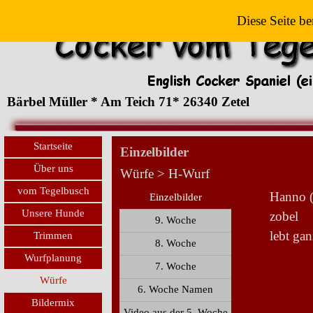
Diese Seite be
Bärbel Müller * Am Teich 71* 26340 Zetel
Startseite
Einzelbilder
Über uns
Würfe > H-Wurf
vom Tegelbusch
Hanno (
Einzelbilder
Unsere Hunde
zobel
9. Woche
lebt gan
Trimmen
8. Woche
Wurfplanung
7. Woche
Würfe
6. Woche Namen
Bildermix
Video aus der 5. Woche