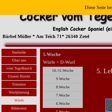
Diese Seite be
Bärbel Müller * Am Teich 71* 26340 Zetel
Startseite
5.Woche
Über uns
Würfe > D-Wurf
vom Tegelbusch
5. L
10./11.Woche
Unsere Hunde
9.Woche
Trimmen
8.Woche
Wurfplanung
7.Woche
Würfe
6.Woche
Bildermix
5.Woche