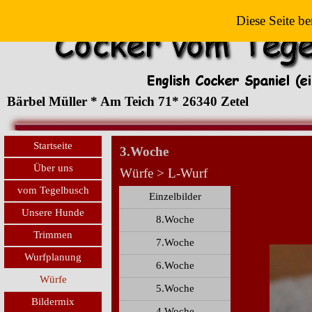
Diese Seite be
Bärbel Müller * Am Teich 71* 26340 Zetel
Startseite
3.Woche
Über uns
Würfe > L-Wurf
vom Tegelbusch
Einzelbilder
Unsere Hunde
8.Woche
Trimmen
7.Woche
Wurfplanung
6.Woche
Würfe
5.Woche
Bildermix
4.Woche