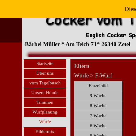
Dies
Bärbel Müller * Am Teich 71* 26340 Zetel
Startseite
Eltern
Über uns
Würfe > F-Wurf
vom Tegelbusch
Einzelbild
Unsere Hunde
9.Woche
Trimmen
8.Woche
Wurfplanung
7.Woche
Würfe
6.Woche
Bildermix
5.Woche