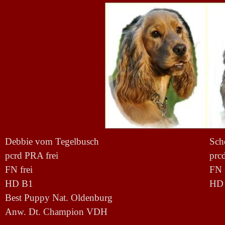
Debbie vom Tegelbusch
Sch
pcrd PRA frei
prc
FN frei
FN
HD B1
HD
Best Puppy Nat. Oldenburg
Anw. Dt. Champion VDH